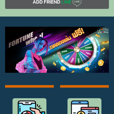
ADD FRIEND
LINE
g2g24time
คา
สิโน
หวย
สล็อต
กีฬา
ทาง
เข้า
สมัคร