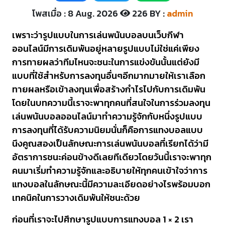
โพสเมื่อ : 8 Aug. 2026
226
BY :
admin
เพราะว่ารูปแบบในการเล่นพนันบอลบนเว็บกีฬา
ออนไลน์มีการเดิมพันอยู่หลายรูปแบบไม่ใช่แค่เพียง
การทายผลว่าทีมไหนจะชนะในการแข่งขันนั้นแต่ยังมี
แบบที่ใช้สำหรับการลงทุนอื่นๆอีกมากมายให้เราเลือก
ทายผลหรือเข้าลงทุนเพื่อสร้างกำไรไปกับการเดิมพัน
โดยในบทความนี้เราจะพาทุกคนที่สนใจในการร่วมลงทุน
เล่นพนันบอลออนไลน์มาทำความรู้จักกับหนึ่งรูปแบบ
การลงทุนที่ได้รับความนิยมนั่นก็คือการแทงบอลแบบ
นึงคูณสองเป็นลักษณะการเล่นพนันบอลที่เรียกได้ว่ามี
อัตราการชนะค่อนข้างดีเลยทีเดียวโดยวันนี้เราจะพาทุก
คนมาเริ่มทำความรู้จักและอธิบายให้ทุกคนเข้าใจว่าการ
แทงบอลในลักษณะนี้มีความละเอียดอย่างไรพร้อมบอก
เทคนิคในการวางเดิมพันให้ชนะด้วย
ก่อนที่เราจะไปศึกษารูปแบบการแทงบอล 1 × 2 เรา