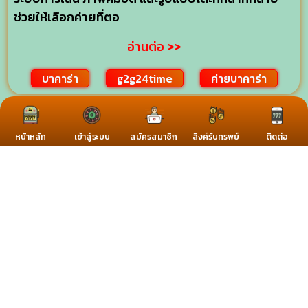
ช่วยให้เลือกค่ายที่ตอ
อ่านต่อ >>
บาคาร่า
g2g24time
ค่ายบาคาร่า
หน้าหลัก
เข้าสู่ระบบ
สมัครสมาชิก
ลิงค์รับทรพย์
ติดต่อ