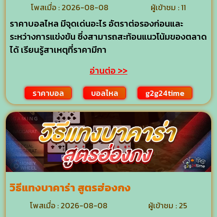
โพสเมื่อ : 2026-08-08
ผู้เข้าชม : 11
ราคาบอลไหล มีจุดเด่นอะไร อัตราต่อรองก่อนและ
ระหว่างการแข่งขัน ซึ่งสามารถสะท้อนแนวโน้มของตลาด
ได้ เรียนรู้สาเหตุที่ราคามีกา
อ่านต่อ >>
ราคาบอล
บอลไหล
g2g24time
วิธีแทงบาคาร่า สูตรฮ่องกง
โพสเมื่อ : 2026-08-08
ผู้เข้าชม : 25