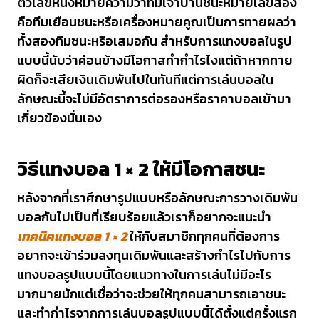
ตัวเลขหนึ่งหมายความว่าทีมเจ้าบ้านชนะหมายเลขสอง
คือทีมเยือนชนะหรือเครื่องหมายคูณเป็นการทายผลว่า
ทั้งสองทีมชนะหรือเสมอกัน สำหรับการแทงบอลในรูป
แบบนี้นับว่าค่อนข้างมีโอกาสทำกำไรไงแต่ถ้าหากทาย
ผิดก็จะเสียเงินเดิมพันไปในทันทีแต่การเล่นบอลใน
ลักษณะนี้จะไม่มีอัตราการต่อรองหรือราคาบอลเข้ามา
เกี่ยวข้องนั่นเอง
วิธีแทงบอล
1 × 2 ให้มีโอกาสชนะ
หลังจากที่เราศึกษารูปแบบหรือลักษณะการวางเดิมพัน
บอลกันไปเป็นที่เรียบร้อยแล้วเราก็อยากจะแนะนำ
เทคนิคแทงบอล
1 × 2
ให้กับสมาชิกทุกคนที่ต้องการ
อยากจะเข้าร่วมลงทุนเดิมพันและสร้างกำไรไปกับการ
แทงบอลรูปแบบนี้โดยแนวทางในการเล่นไม่มีอะไร
มากมายนักแต่เชื่อว่าจะช่วยให้ทุกคนสามารถเอาชนะ
และทำกำไรจากการเล่นบอลรูปแบบนี้ได้ตั้งแต่ครั้งแรก