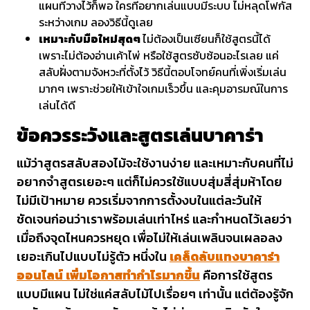
แผนที่วางไว้ก็พอ ใครที่อยากเล่นแบบมีระบบ ไม่หลุดโฟกัส
ระหว่างเกม ลองวิธีนี้ดูเลย
เหมาะกับมือใหม่สุดๆ
ไม่ต้องเป็นเซียนก็ใช้สูตรนี้ได้
เพราะไม่ต้องอ่านเค้าไพ่ หรือใช้สูตรซับซ้อนอะไรเลย แค่
สลับฝั่งตามจังหวะที่ตั้งไว้ วิธีนี้ตอบโจทย์คนที่เพิ่งเริ่มเล่น
มากๆ เพราะช่วยให้เข้าใจเกมเร็วขึ้น และคุมอารมณ์ในการ
เล่นได้ดี
ข้อควรระวังและสูตรเล่นบาคาร่า
แม้ว่าสูตรสลับสองไม้จะใช้งานง่าย และเหมาะกับคนที่ไม่
อยากจำสูตรเยอะๆ แต่ก็ไม่ควรใช้แบบสุ่มสี่สุ่มห้าโดย
ไม่มีเป้าหมาย ควรเริ่มจากการตั้งงบในแต่ละวันให้
ชัดเจนก่อนว่าเราพร้อมเล่นเท่าไหร่ และกำหนดไว้เลยว่า
เมื่อถึงจุดไหนควรหยุด เพื่อไม่ให้เล่นเพลินจนเผลอลง
เยอะเกินไปแบบไม่รู้ตัว หนึ่งใน
เคล็ดลับแทงบาคาร่า
ออนไลน์ เพิ่มโอกาสทำกำไรมากขึ้น
คือการใช้สูตร
แบบมีแผน ไม่ใช่แค่สลับไม้ไปเรื่อยๆ เท่านั้น แต่ต้องรู้จัก