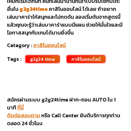
ใหม่ก็เริ่มได้ทันที คนที่เล่นมานานก็เอาไปปรับใช้กับโต๊ะ
อื่นใน
g2g24time
คาสิโนออนไลน์ ได้เลย ถ้าอยาก
เล่นบาคาร่าให้สนุกและไม่กดดัน ลองเริ่มต้นจากสูตรนี้
แล้วคุณจะรู้ว่าเล่นบาคาร่าแบบมีแผน ช่วยให้มั่นใจและมี
โอกาสสนุกกับเกมได้นานยิ่งขึ้น
Category :
คาสิโนออนไลน์
Tags :
g2g24 time
คาสิโนออนไลน์
สมัครผ่านระบบ g2g24time ฝาก-ถอน AUTO ใน 1
นาที
ที่นี่
ติดต่อสอบถาม
หรือ Call Center ยินดีบริการทุกท่าน
ตลอด 24 ชั่วโมง