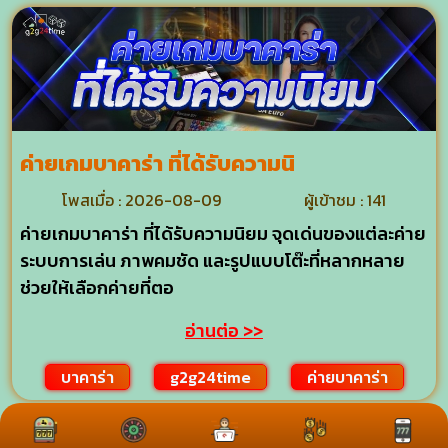
ค่ายเกมบาคาร่า ที่ได้รับความนิ
โพสเมื่อ : 2026-08-09
ผู้เข้าชม : 141
ค่ายเกมบาคาร่า ที่ได้รับความนิยม จุดเด่นของแต่ละค่าย
ระบบการเล่น ภาพคมชัด และรูปแบบโต๊ะที่หลากหลาย
ช่วยให้เลือกค่ายที่ตอ
อ่านต่อ >>
บาคาร่า
g2g24time
ค่ายบาคาร่า