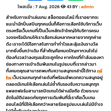
โพสเมื่อ : 7 Aug. 2026
43
BY :
admin
สำหรับการเข้าเล่นเกม สล็อตออนไลน์ ที่เราอยากจะ
แนะนำนักปั่นสปินทุกคนนั่นก็คือการเลือกใช้บริการเว็บ
ตรงหรือเว็บเกมที่เป็นเว็บหลักเจ้าใหญ่ให้บริการครบ
วงจรหรือมีเกมให้เราเลือกเล่นหลากหลายจากทุกค่าย
ดัง เราจะได้มีโอกาสในการทำกำไรและลุ้นเงินรางวัล
มากยิ่งขึ้นกว่าเดิม ที่สำคัญคือหมดปัญหากวนใจไม่
ต้องกังวลว่าลงทุนแล้วจะถูกโกง หากใครที่กำลังมองหา
ช่องทางการเข้าเดิมพันเกมในรูปแบบที่เรากล่าวมา
ทั้งหมดคุณสามารถพบกับความสนุกเหล่านี้ได้ทาง
nổ
hu
เว็บรวมเกมทุกค่ายดังที่พร้อมอัพเดทความสนุกอยู่
ตลอดมีเกมให้เลือกเล่นไม่ซ้ำกันรองรับความสนุกทุก
แพลตฟอร์มสามารถปิดเกมได้ผ่านมือถือ ด้วยระบบ
อัตโนมัติปลอดภัยทุกการเดิมพันที่นี่เราคือเว็บเกม
ออนไลน์ที่มีให้เลือกกว่าหลายร้อยรูปแบบเล่นไม่มีจำเจ
ไม่มีซ้ำกันอย่างแน่นอน