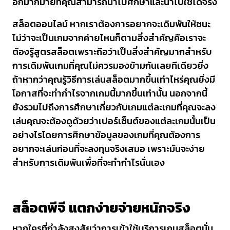
อีกมากมายที่คุณสามารถนำไปศึกษาและนำไปใช้ได้จริง
สล็อตออนไลน์ หากเราต้องการอยากจะเดิมพันให้ชนะ
ไม่ว่าจะเป็นเกมจากค่ายไหนก็ตามสิ่งสำคัญคือเราจะ
ต้องรู้สูตรสล็อตเพราะถือว่าเป็นสิ่งสำคัญมากสำหรับ
การเดิมพันเกมที่คุณไม่ควรมองข้ามกันเลยทีเดียวยิ่ง
ถ้าหากว่าคุณรู้วิธีการเล่นสล็อตมากขึ้นเท่าไหร่คุณยิ่งมี
โอกาสที่จะทำกำไรจากเกมนี้มากขึ้นเท่านั้น นอกจากนี้
ยังรวมไปถึงการศึกษาเกี่ยวกับเกมแต่ละเกมที่คุณจะลง
เล่นคุณจะต้องดูด้วยว่าเปอร์เซ็นต์ของแต่ละเกมนั้นเป็น
อย่างไรโดยการศึกษาข้อมูลของเกมที่คุณต้องการ
อยากจะเล่นก่อนที่จะลงทุนจริงเสมอ เพราะมันจะง่าย
สำหรับการเดิมพันเพื่อที่จะทำกำไรนั่นเอง
สล็อตพีจี แตกง่ายจ่ายหนักจริง
หากใครที่กำลังสงสัยว่าการเข้าใช้บริการเกมสล็อตนั่น