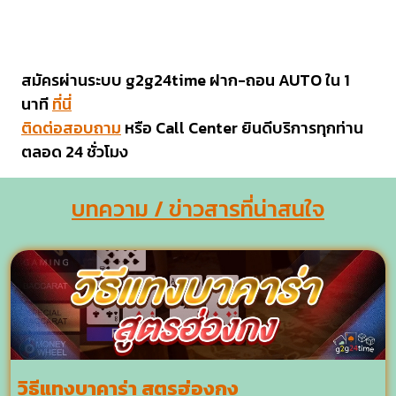
สมัครผ่านระบบ g2g24time ฝาก-ถอน AUTO ใน 1
นาที
ที่นี่
ติดต่อสอบถาม
หรือ Call Center ยินดีบริการทุกท่าน
ตลอด 24 ชั่วโมง
บทความ / ข่าวสารที่น่าสนใจ
วิธีแทงบาคาร่า สูตรฮ่องกง