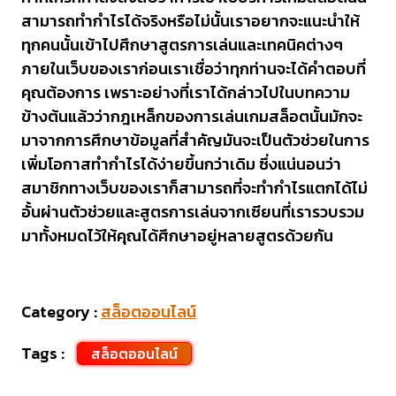
สามารถทำกำไรได้จริงหรือไม่นั้นเราอยากจะแนะนำให้
ทุกคนนั้นเข้าไปศึกษาสูตรการเล่นและเทคนิคต่างๆ
ภายในเว็บของเราก่อนเราเชื่อว่าทุกท่านจะได้คำตอบที่
คุณต้องการ เพราะอย่างที่เราได้กล่าวไปในบทความ
ข้างต้นแล้วว่ากฎเหล็กของการเล่นเกมสล็อตนั้นมักจะ
มาจากการศึกษาข้อมูลที่สำคัญมันจะเป็นตัวช่วยในการ
เพิ่มโอกาสทำกำไรได้ง่ายขึ้นกว่าเดิม ซึ่งแน่นอนว่า
สมาชิกทางเว็บของเราก็สามารถที่จะทำกำไรแตกได้ไม่
อั้นผ่านตัวช่วยและสูตรการเล่นจากเซียนที่เรารวบรวม
มาทั้งหมดไว้ให้คุณได้ศึกษาอยู่หลายสูตรด้วยกัน
Category :
สล็อตออนไลน์
Tags :
สล็อตออนไลน์