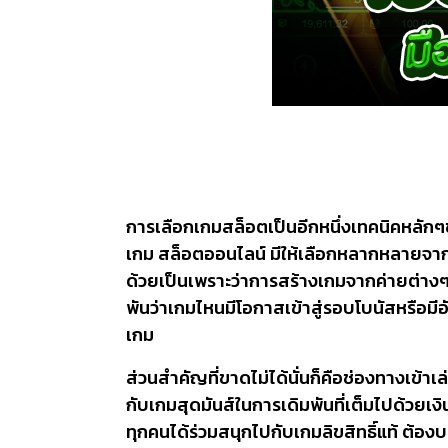
การเลือกเกมสล็อตเป็นอีกหนึ่งเทคนิคหลักๆข
เกม สล็อตออนไลน์ มีให้เลือกหลากหลายจากค่า
ด้วยเป็นเพราะว่าการสร้างเกมจากค่ายต่างๆนี
พันว่าเกมไหนมีโอกาสเข้าสู่รอบโบนัสหรือมี
เกม
ส่วนสำคัญที่ขาดไม่ได้นั่นก็คือช่องทางเข้
กับเกมสุดมันส์ในการเดิมพันที่เต็มไปด้วยเ
ทุกคนได้ร่วมสนุกไปกับเกมลิขสิทธิ์แท้ ต