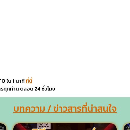
 ใน 1 นาที
ที่นี่
ารทุกท่าน ตลอด 24 ชั่วโมง
บทความ / ข่าวสารที่น่าสนใจ