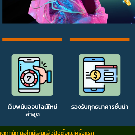
เว็บพนันออนไลน์ใหม่
รองรับทุกธนาคารชั้นนำ
ล่าสุด
ตกหนัก มือใหม่เล่นแล้วปังตั้งแต่ครั้งแรก