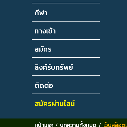
กีฬา
ทางเข้า
สมัคร
ลิงค์รับทรัพย์
ติดต่อ
สมัครผ่านไลน์
หน้าแรก
บทความทั้งหมด
เว็บสล็อตแ