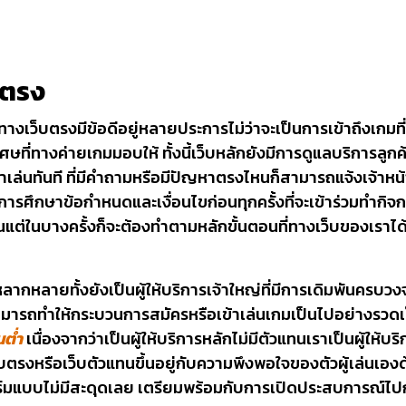
บตรง
งทางเว็บตรงมีข้อดีอยู่หลายประการไม่ว่าจะเป็นการเข้าถึงเ
ษที่ทางค่ายเกมมอบให้ ทั้งนี้เว็บหลักยังมีการดูแลบริการลูกค
าเล่นทันที ที่มีคำถามหรือมีปัญหาตรงไหนก็สามารถแจ้งเจ้าหน้า
ทำการศึกษาข้อกำหนดและเงื่อนไขก่อนทุกครั้งที่จะเข้าร่วมทำก
ั้งนั้นแต่ในบางครั้งก็จะต้องทำตามหลักขั้นตอนที่ทางเว็บของเร
หลากหลายทั้งยังเป็นผู้ให้บริการเจ้าใหญ่ที่มีการเดิมพันครบวงจ
มารถทำให้กระบวนการสมัครหรือเข้าเล่นเกมเป็นไปอย่างรวดเร
นต่ำ
เนื่องจากว่าเป็นผู้ให้บริการหลักไม่มีตัวแทนเราเป็นผู้ให้บริ
ว็บตรงหรือเว็บตัวแทนขึ้นอยู่กับความพึงพอใจของตัวผู้เล่นเอง
ร์มแบบไม่มีสะดุดเลย เตรียมพร้อมกับการเปิดประสบการณ์ไปก