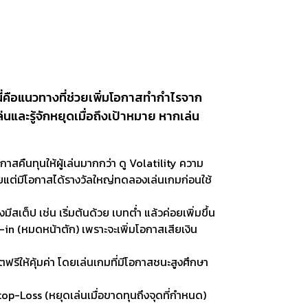
นี่คือแนวทางที่ช่วยเพิ่มโอกาสทำกำไรจาก
ล่นและรู้จักหยุดเมื่อถึงเป้าหมาย หากเล่น
กาสคืนทุนให้ผู้เล่นมากกว่า ดู Volatility ความ
ยแต่มีโอกาสได้รางวัลใหญ่ทดลองเล่นเกมก่อนใช้
ีสเต็ป เช่น เริ่มต้นด้วย เบทต่ำ แล้วค่อยเพิ่มขึ้น
-in (หมดหน้าตัก) เพราะจะเพิ่มโอกาสเสียเงิน
ิตฟรีให้คุ้มค่า โดยเล่นเกมที่มีโอกาสชนะสูงศึกษา
top-Loss (หยุดเล่นเมื่อขาดทุนถึงจุดที่กำหนด)