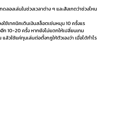
าทดลองเล่นในช่วงเวลาต่าง ๆ และสังเกตว่าช่วงไหน
ใช้เทคนิคเดินเงินสล็อตเช่นหมุน 10 ครั้งแร
งอีก 10-20 ครั้ง หากยังไม่แตกให้เปลี่ยนเกม
วใช้แค่ทุนเล่นต่อตั้งกฎให้ตัวเองว่า เมื่อได้กำไร