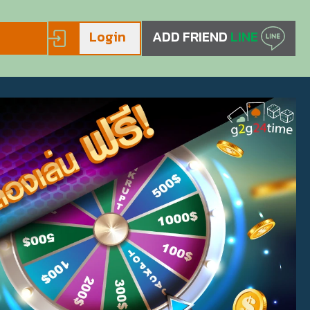
Login
ADD FRIEND
LINE