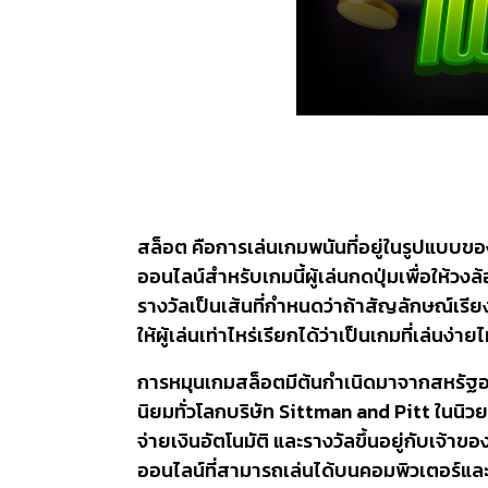
สล็อต คือการเล่นเกมพนันที่อยู่ในรูปแบบข
ออนไลน์สำหรับเกมนี้ผู้เล่นกดปุ่มเพื่อให้วง
รางวัลเป็นเส้นที่กำหนดว่าถ้าสัญลักษณ์เรีย
ให้ผู้เล่นเท่าไหร่เรียกได้ว่าเป็นเกมที่เล่น
การหมุนเกมสล็อตมีต้นกำเนิดมาจากสหรัฐอเ
นิยมทั่วโลกบริษัท Sittman and Pitt ในนิวยอร
จ่ายเงินอัตโนมัติ และรางวัลขึ้นอยู่กับเจ้
ออนไลน์ที่สามารถเล่นได้บนคอมพิวเตอร์และ