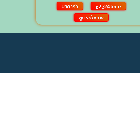
บาคาร่า
g2g24time
สูตรฮ่องกง
เข้าสู่ระบบ