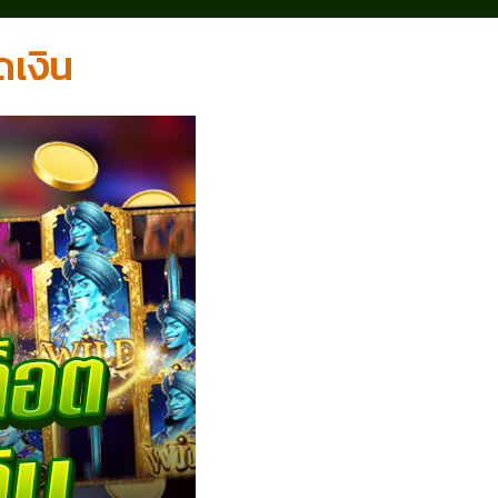
ดเงิน