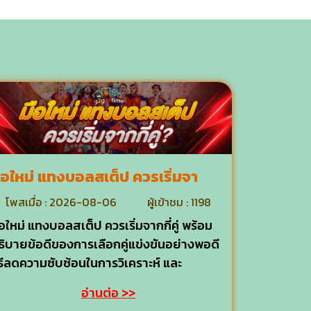
ือใหม่ แทงบอลสเต็ป ควรเริ่มจา
โพสเมื่อ : 2026-08-06
ผู้เข้าชม : 1198
ือใหม่ แทงบอลสเต็ป ควรเริ่มจากกี่คู่ พร้อม
ธิบายข้อดีของการเลือกคู่แข่งขันอย่างพอดี
ิธีลดความซับซ้อนในการวิเคราะห์ และ
อ่านต่อ >>