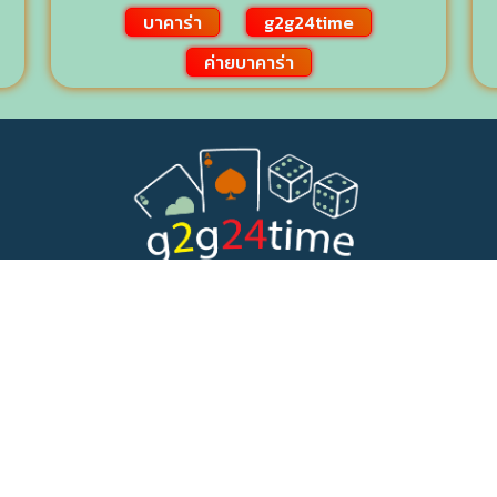
บาคาร่า
g2g24time
ค่ายบาคาร่า