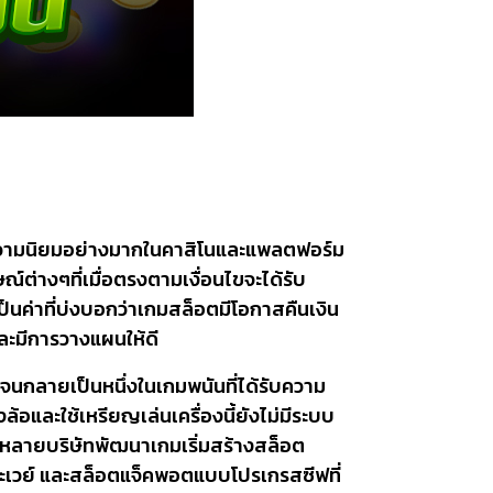
รับความนิยมอย่างมากในคาสิโนและแพลตฟอร์ม
ณ์ต่างๆที่เมื่อตรงตามเงื่อนไขจะได้รับ
ป็นค่าที่บ่งบอกว่าเกมสล็อตมีโอกาสคืนเงิน
งและมีการวางแผนให้ดี
นกลายเป็นหนึ่งในเกมพนันที่ได้รับความ
งล้อและใช้เหรียญเล่นเครื่องนี้ยังไม่มีระบบ
พร่หลายบริษัทพัฒนาเกมเริ่มสร้างสล็อต
มกะเวย์ และสล็อตแจ็คพอตแบบโปรเกรสซีฟที่