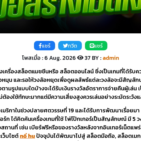
แชร์
ทวีต
แชร์
โพสเมื่อ : 6 Aug. 2026
37
BY :
admin
องเครื่องสล็อตแมชชีนหรือ สล็อตออนไลน์ ซึ่งเป็นเกมที่ได้
ล้อหมุน และรอให้วงล้อหยุดเพื่อดูผลลัพธ์แต่ละวงล้อจะมีสัญลักษ
งตามรูปแบบใดบ้างจะได้รับเงินรางวัลอัตราการจ่ายคืนผู้เล่น เ
ง่ายไม่ต้องใช้ทักษะมากแต่มีความเสี่ยงสูงควรเล่นอย่างระมัดระวั
มริกาในช่วงปลายศตวรรษที่ 19 และได้รับการพัฒนาเรื่อยมา จ
์ก ได้คิดค้นเครื่องเกมที่ใช้ ไพ่โป๊กเกอร์เป็นสัญลักษณ์ มี 5 ว
าของสถานที่ เช่น เบียร์ฟรีหรือของรางวัลหลังจากอินเทอร์เน็ตแ
เว็บไซต์
nổ hu
ปัจจุบันได้พัฒนาไปสู่ สล็อตมือถือ, สล็อตเ