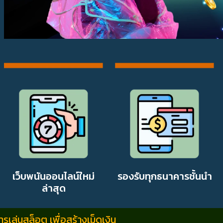
เว็บพนันออนไลน์ใหม่
รองรับทุกธนาคารชั้นนำ
ล่าสุด
ีการเล่นสล็อต เพื่อสร้างเม็ดเงิน