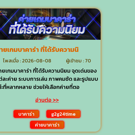
่ายเกมบาคาร่า ที่ได้รับความนิ
โพสเมื่อ : 2026-08-08
ผู้เข้าชม : 70
่ายเกมบาคาร่า ที่ได้รับความนิยม จุดเด่นของ
ต่ละค่าย ระบบการเล่น ภาพคมชัด และรูปแบบ
ต๊ะที่หลากหลาย ช่วยให้เลือกค่ายที่ตอ
อ่านต่อ >>
บาคาร่า
g2g24time
ค่ายบาคาร่า