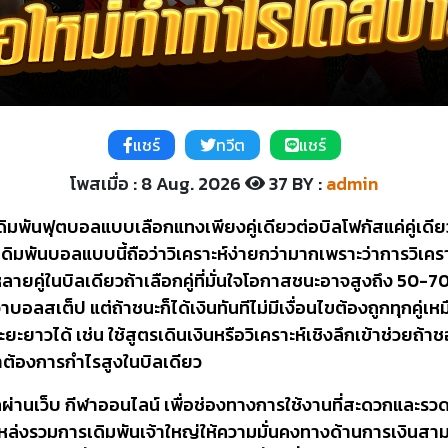
แชร์
ทวีต
แชร์
โพสเมื่อ : 8 Aug. 2026
37
BY :
admin
รเดิมพันฟุตบอลแบบเลือกแทงเพียงคู่เดียวต่อบิลโฟกัสแค่คู่เด
เดิมพันบอลแบบนี้ถือว่าวิเคราะห์ง่ายกว่ามากเพราะว่าการวิเครา
ห์หลายคู่ในบิลเดียวถ้าเลือกคู่ที่มั่นใจโอกาสชนะอาจสูงถึง 50
่าบอลสเต็ป แต่ถ้าชนะก็ได้เงินทันทีไม่มีเงื่อนไขต้องถูกทุกคู่
าวได้ เช่น ใช้สูตรเดินเงินหรือวิเคราะห์เชิงลึกเข้าช่วยถ้าช
้าต้องการกำไรสูงในบิลเดียว
านเว็บ กีฬาออนไลน์ เพื่อช่องทางการใช้งานที่สะดวกและรวด
่งรวมการเดิมพันเจ้าใหญ่ให้ความมั่นคงทางด้านการเงินสามา