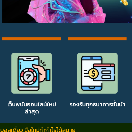
เว็บพนันออนไลน์ใหม่
รองรับทุกธนาคารชั้นนำ
ล่าสุด
บอลเดี่ยว มือใหม่ทำกำไรได้สบาย