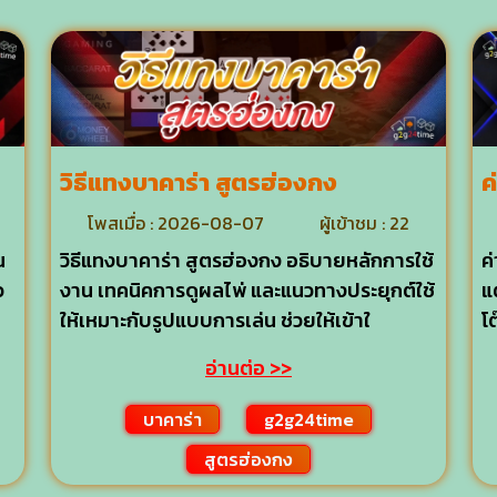
วิธีแทงบาคาร่า สูตรฮ่องกง
ค
โพสเมื่อ : 2026-08-07
ผู้เข้าชม : 22
น
วิธีแทงบาคาร่า สูตรฮ่องกง อธิบายหลักการใช้
ค
ว
งาน เทคนิคการดูผลไพ่ และแนวทางประยุกต์ใช้
แ
ให้เหมาะกับรูปแบบการเล่น ช่วยให้เข้าใ
โ
อ่านต่อ >>
บาคาร่า
g2g24time
สูตรฮ่องกง