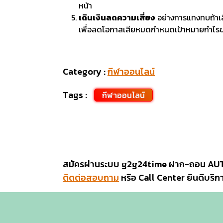
หน้า
เดินเงินลดความเสี่ยง
อย่างการแทงทบถ้าเสี
เพื่อลดโอกาสเสียหมดกำหนดเป้าหมายกำไรขาด
Category :
กีฬาออนไลน์
Tags :
กีฬาออนไลน์
สมัครผ่านระบบ g2g24time ฝาก-ถอน AUTO
ติดต่อสอบถาม
หรือ Call Center ยินดีบริก