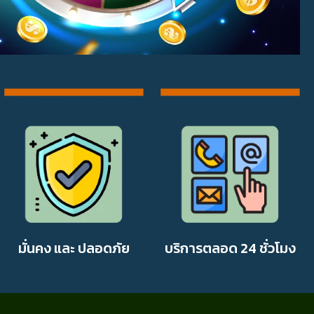
มั่นคง และ ปลอดภัย
บริการตลอด 24 ชั่วโมง