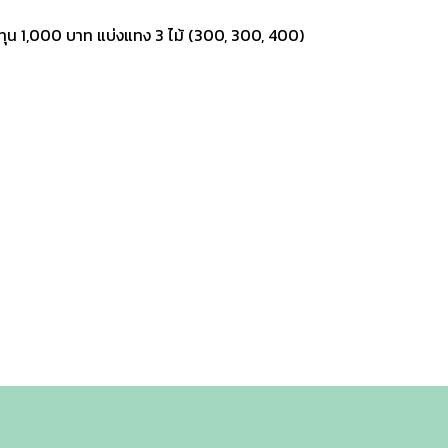
มีทุน 1,000 บาท แบ่งแทง 3 ไม้ (300, 300, 400)