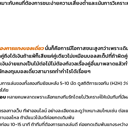
วเหมาะกับคนที่ต้องการชนะง่ายความเสี่ยงต่ำและเน้นการวิเครา
ของการแทงบอลเดี่ยว
นั่นก็คือการมีโอกาสชนะสูงกว่าเพราะเดิ
่ถึงได้เงินถ้าแพ้ก็เสียแค่คู่เดียวไม่เหมือนบอลสเต็ปที่ถ้าผิดคู
งินง่ายแทงเป็นไม้ต่อไม้ไม่ต้องกังวลเรื่องคู่อื่นมาพลาดแล้วท
บนักลงทุนบอลเดี่ยวสามารถทำกำไรได้เรื่อยๆ
มการเล่นของทั้งสองทีมย้อนหลัง 5-10 นัด ดูสถิติการเจอกัน (H2H) ว่าใ
งโค้ช
ชอบ
หลายคนพลาดเพราะเลือกแทงทีมรักโดยไม่วิเคราะห์ให้เน้นทีมที่มีผ
รองทางเว็บ กีฬาออนไลน์ อย่างละเอียดและดูว่าเหมาะสมไหมเช่น ต่อเยอะ
าบอลไหล ถ้ามีแนวโน้มดีค่อยกดเดิมพัน
มก่อน 10-15 นาที ถ้าทีมที่ต้องการแทงเล่นดี ค่อยกดเดิมพันแทงระหว่า