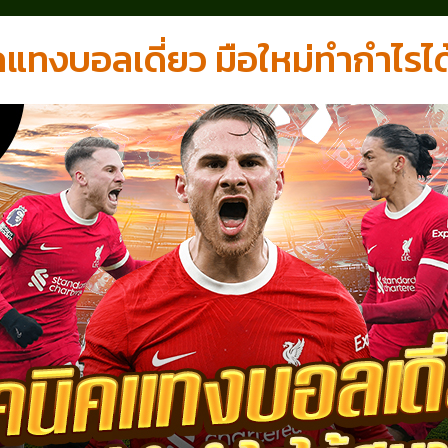
คแทงบอลเดี่ยว มือใหม่ทำกำไรไ