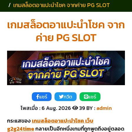
เกมสล็อตอาแปะนำโชค จากค่าย PG SLOT
เกมสล็อตอาแปะนำโชค จาก
ค่าย PG SLOT
แชร์
ทวีต
แชร์
โพสเมื่อ : 6 Aug. 2026
39
BY :
admin
กระแสของ
เกมสล็อตอาแปะนำโชค เว็บ
g2g24time
กลายเป็นอีกหนึ่งเกมที่ถูกพูดถึงอยู่ตลอด