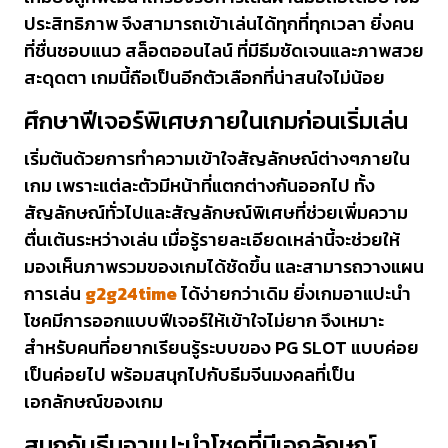
ประสิทธิภาพ จึงสามารถเข้าเล่นได้ทุกที่ทุกเวลา ยิ่งคน
ที่ชื่นชอบแนว สล็อตออนไลน์ ที่มีธีมชัดเจนและภาพสวย
สะดุดตา เกมนี้ถือเป็นอีกตัวเลือกที่น่าสนใจไม่น้อย
ศึกษาฟีเจอร์พิเศษภายในเกมก่อนเริ่มเล่น
เริ่มต้นด้วยการทำความเข้าใจสัญลักษณ์ต่างๆภายใน
เกม เพราะแต่ละตัวมีหน้าที่แตกต่างกันออกไป ทั้ง
สัญลักษณ์ทั่วไปและสัญลักษณ์พิเศษที่ช่วยเพิ่มความ
ตื่นเต้นระหว่างเล่น เมื่อรู้รายละเอียดเหล่านี้จะช่วยให้
มองเห็นภาพรวมของเกมได้ชัดขึ้น และสามารถวางแผน
การเล่น
g2g24time
ได้ง่ายกว่าเดิม ยิ่งเกมอาแปะนำ
โชคมีการออกแบบฟีเจอร์ให้เข้าใจไม่ยาก จึงเหมาะ
สำหรับคนที่อยากเรียนรู้ระบบของ PG SLOT แบบค่อย
เป็นค่อยไป พร้อมสนุกไปกับธีมจีนมงคลที่เป็น
เอกลักษณ์ของเกม
สนุกกับธีมอาแปะนำโชคที่มีเอกลักษณ์