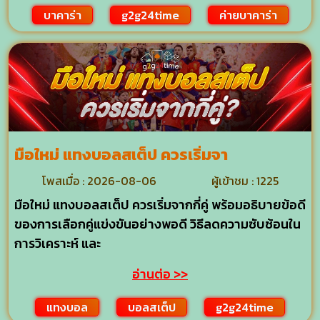
บาคาร่า
g2g24time
ค่ายบาคาร่า
มือใหม่ แทงบอลสเต็ป ควรเริ่มจา
โพสเมื่อ : 2026-08-06
ผู้เข้าชม : 1225
มือใหม่ แทงบอลสเต็ป ควรเริ่มจากกี่คู่ พร้อมอธิบายข้อดี
ของการเลือกคู่แข่งขันอย่างพอดี วิธีลดความซับซ้อนใน
การวิเคราะห์ และ
อ่านต่อ >>
แทงบอล
บอลสเต็ป
g2g24time