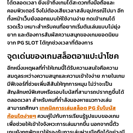
ได้ตลอดเวลา ยิ่งเข้าถึงเกมได้สะดวกทั้งมือถือและ
คอมพิวเตอร์ จึงไม่ต้องเสียเวลาสลับอุปกรณ์ไปมา อีก
ทั้งหน้าเว็บยังออกแบบให้ใช้งานง่าย กดเข้าเกมได้
รวดเร็ว เหมาะสำหรับคนที่อยากเริ่มต้นเล่นแบบไม่ยุ่ง
ยาก และต้องการสัมผัสความสนุกของเกมยอดนิยม
จาก PG SLOT ได้ทุกช่วงเวลาที่ต้องการ
จุดเด่นของเกมสล็อตอาแปะนำโชค
อีกหนึ่งเหตุผลที่ทำให้เกมนี้ได้รับความสนใจคือความ
สมดุลระหว่างความสนุกและความเข้าใจง่าย ภายในเกม
มีฟีเจอร์ที่ช่วยเพิ่มสีสันให้ทุกการหมุน ไม่ว่าจะเป็น
สัญลักษณ์พิเศษหรือรอบโบนัสที่สามารถปรากฏขึ้นได้
ตลอดเวลา สำหรับคนที่กำลังมองหาแนวทางเล่น
สามารถศึกษา
เทคนิคการเล่นสล็อต PG รับโบนัส
ก้อนโตง่ายๆ
ควบคู่ไปกับการเรียนรู้รูปแบบของเกม
เพื่อช่วยให้เข้าใจจังหวะการเล่นมากขึ้น นอกจากนี้ตัว
เกมยังถูกพัฒนาให้รองรับการเล่นผ่านมือถือได้อย่างมี