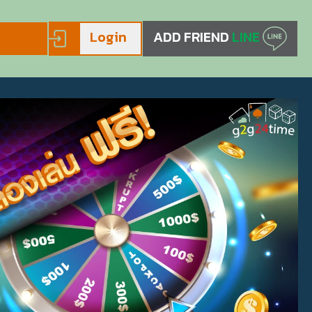
Login
ADD FRIEND
LINE