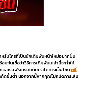
ำหรับใครที่เป็นนักเดิมพันหน้าใหม่อยากปั่น
นเชื่อว่าวิธีการเดิมพันเหล่านี้จะทำให้
ิกและรับฟรีเครดิตกับเราได้ทางเว็บไซต์
nổ
กัดขั้นต่ำ นอกจากนี้หากคุณไม่ถนัดการเล่น