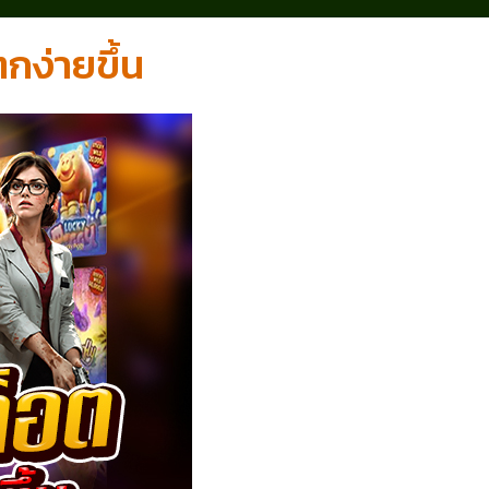
กง่ายขึ้น