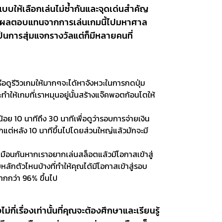
บบให้เลือกเล่นไม่ซ้ำกันและจุดเด่นสำคัญ
้รับผลตอบแทนจากการเล่นเกมนี้ไปมหาศาล
ป็นการสุ่มแจกรางวัลแต่ก็มีหลายคนที่
ดูรีวิวเกมให้มากๆจะได้หาจังหวะในการกดปุ่ม
ะทำให้เกมที่เราหมุนอยู่นั้นสร้างแจ๊คพอตก้อนโตให้
้อย 10 นาทีถึง 30 นาทีเพื่อดูว่ารอบการจ่ายเงิน
กแต่หลัง 10 นาทีขึ้นไปโดยส่วนใหญ่แล้วมักจะมี
หมือนกันหากเราอยากเล่นสล็อตแล้วมีโอกาสเข้าสู่
ักตัวไหนบ้างที่ทำให้คุณได้มีโอกาสเข้าสู่รอบ
ากกว่า 96% ขึ้นไป
กี่เรื่องเท่านั้นที่คุณจะต้องศึกษาและเรียนรู้