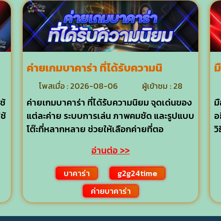
ค่ายเกมบาคาร่า ที่ได้รับความนิ
ม
โพสเมื่อ : 2026-08-06
ผู้เข้าชม : 28
ช้
ค่ายเกมบาคาร่า ที่ได้รับความนิยม จุดเด่นของ
ม
ช้
แต่ละค่าย ระบบการเล่น ภาพคมชัด และรูปแบบ
อ
โต๊ะที่หลากหลาย ช่วยให้เลือกค่ายที่ตอ
ว
อ่านต่อ >>
บาคาร่า
g2g24time
ค่ายบาคาร่า