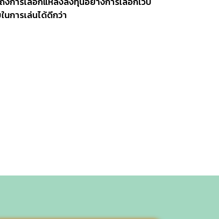
มถึงการเลือกแหล่งลงทุนอย่างการเลือกเว็บ
นการเล่นได้ดีกว่า