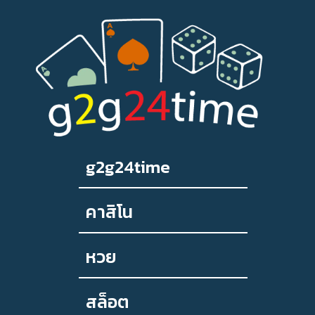
g2g24time
คาสิโน
หวย
สล็อต