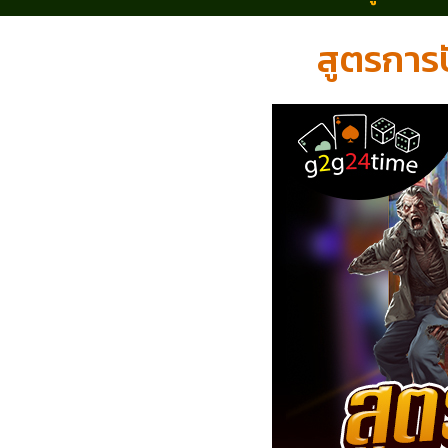
สูตรการป