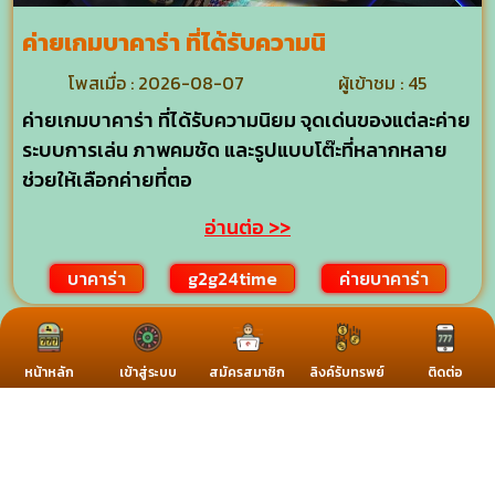
ค่ายเกมบาคาร่า ที่ได้รับความนิ
โพสเมื่อ : 2026-08-07
ผู้เข้าชม : 45
ค่ายเกมบาคาร่า ที่ได้รับความนิยม จุดเด่นของแต่ละค่าย
ระบบการเล่น ภาพคมชัด และรูปแบบโต๊ะที่หลากหลาย
ช่วยให้เลือกค่ายที่ตอ
อ่านต่อ >>
บาคาร่า
g2g24time
ค่ายบาคาร่า
หน้าหลัก
เข้าสู่ระบบ
สมัครสมาชิก
ลิงค์รับทรพย์
ติดต่อ