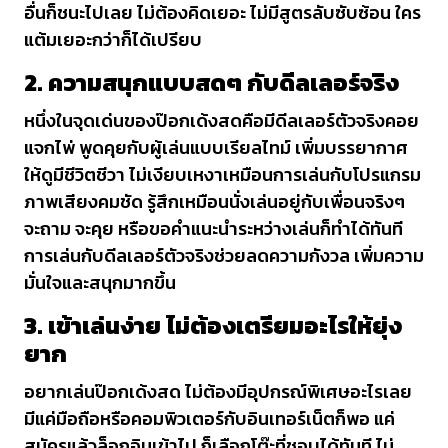
อื่นก็ชนะไปเลย ไม่ต้องคิดเยอะ ไม่มีสูตรลับซับซ้อน ใคร
แต้มเยอะกว่าก็ได้เปรียบ
2. ความสนุกแบบสดๆ กับดีลเลอร์จริง
หนึ่งในจุดเด่นของป๊อกเด้งสดคือมีดีลเลอร์ตัวจริงคอย
แจกไพ่ พูดคุยกับผู้เล่นแบบเรียลไทม์ เพิ่มบรรยากาศ
ให้ดูมีชีวิตชีวา ไม่เงียบเหงาเหมือนการเล่นกับโปรแกรม
ภาพเสียงคมชัด รู้สึกเหมือนนั่งเล่นอยู่กับเพื่อนจริงๆ
จะถาม จะคุย หรือขอคำแนะนำระหว่างเล่นก็ทำได้ทันที
การเล่นกับดีลเลอร์ตัวจริงช่วยลดความกังวล เพิ่มความ
มั่นใจและสนุกมากขึ้น
3. เข้าเล่นง่าย ไม่ต้องเตรียมอะไรให้ยุ่ง
ยาก
อยากเล่นป๊อกเด้งสด ไม่ต้องมีอุปกรณ์พิเศษอะไรเลย
มีแค่มือถือหรือคอมพิวเตอร์กับอินเทอร์เน็ตก็พอ แค่
สมัครแล้วล็อกอินเข้าไป ก็เลือกโต๊ะที่ชอบได้ทันที ไม่