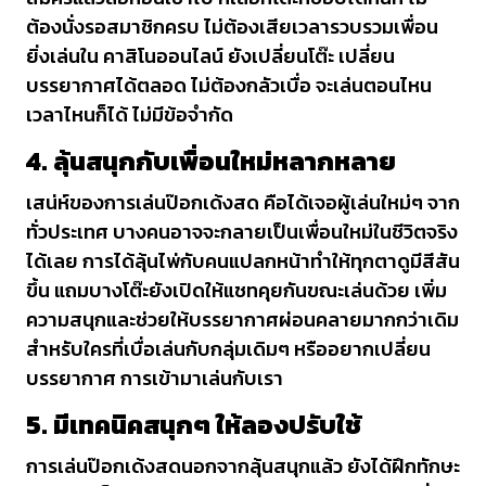
ต้องนั่งรอสมาชิกครบ ไม่ต้องเสียเวลารวบรวมเพื่อน
ยิ่งเล่นใน คาสิโนออนไลน์ ยังเปลี่ยนโต๊ะ เปลี่ยน
บรรยากาศได้ตลอด ไม่ต้องกลัวเบื่อ จะเล่นตอนไหน
เวลาไหนก็ได้ ไม่มีข้อจำกัด
4. ลุ้นสนุกกับเพื่อนใหม่หลากหลาย
เสน่ห์ของการเล่นป๊อกเด้งสด คือได้เจอผู้เล่นใหม่ๆ จาก
ทั่วประเทศ บางคนอาจจะกลายเป็นเพื่อนใหม่ในชีวิตจริง
ได้เลย การได้ลุ้นไพ่กับคนแปลกหน้าทำให้ทุกตาดูมีสีสัน
ขึ้น แถมบางโต๊ะยังเปิดให้แชทคุยกันขณะเล่นด้วย เพิ่ม
ความสนุกและช่วยให้บรรยากาศผ่อนคลายมากกว่าเดิม
สำหรับใครที่เบื่อเล่นกับกลุ่มเดิมๆ หรืออยากเปลี่ยน
บรรยากาศ การเข้ามาเล่นกับเรา
5. มีเทคนิคสนุกๆ ให้ลองปรับใช้
การเล่นป๊อกเด้งสดนอกจากลุ้นสนุกแล้ว ยังได้ฝึกทักษะ