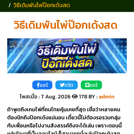
วิธีเดิมพันไพ่ป๊อกเด้งสด
วิธีเดิมพันไพ่ป๊อกเด้งสด
แชร์
ทวีต
แชร์
โพสเมื่อ : 7 Aug. 2026
178
BY :
admin
ถ้าพูดถึงเกมไพ่ที่คนไทยคุ้นเคยที่สุด เชื่อว่าหลายคน
ต้องนึกถึงป๊อกเด้งแน่นอน เดี๋ยวนี้ไม่ต้องรอรวมกลุ่ม
กับเพื่อนหรือไปงานสังสรรค์ถึงจะได้เล่น เพราะตอนนี้
แค่เข้ามาที่เว็บออนไลน์ ก็สามารถนั่งเล่นป๊อกเด้งสด