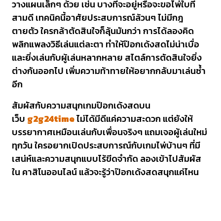
วางแผนเล็กๆ ด้วย เช่น บางทีจะอยู่หรือจะขอไพ่ใบที่
สามดี เทคนิคนี้อาศัยประสบการณ์ล้วนๆ ไม่มีกฎ
ตายตัว ใครกล้าตัดสินใจก็ลุ้นมันกว่า การได้ลองคิด
พลิกแพลงวิธีเล่นแต่ละตา ทำให้ป๊อกเด้งสดไม่น่าเบื่อ
และยิ่งเล่นกับผู้เล่นหลากหลาย สไตล์การตัดสินใจยิ่ง
ต่างกันออกไป เพิ่มความท้าทายให้อยากกลับมาเล่นซ้ำ
อีก
สัมผัสกับความสนุกเกมป๊อกเด้งสดบน
เว็บ
g2g24time
ไม่ได้มีดีแค่ความสะดวก แต่ยังให้
บรรยากาศเหมือนเล่นกับเพื่อนจริงๆ แถมเจอผู้เล่นใหม่
ทุกวัน ใครอยากเปิดประสบการณ์กับเกมไพ่บ้านๆ ที่มี
เสน่ห์และความสนุกแบบไร้ขีดจำกัด ลองเข้าไปสัมผัส
ใน คาสิโนออนไลน์ แล้วจะรู้ว่าป๊อกเด้งสดสนุกแค่ไหน