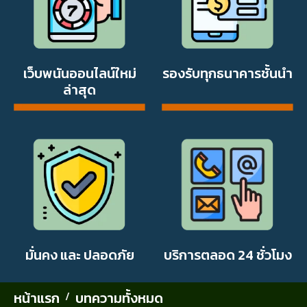
เข้า
สมัคร
ลิงค์
เว็บพนันออนไลน์ใหม่
รองรับทุกธนาคารชั้นนำ
รับ
ล่าสุด
ทรัพย์
ติดต่อ
สมัคร
ผ่าน
ไลน์
มั่นคง และ ปลอดภัย
บริการตลอด 24 ชั่วโมง
หน้าแรก
บทความทั้งหมด