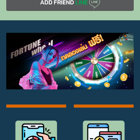
ADD FRIEND
LINE
g2g24time
คา
สิโน
หวย
สล็อต
กีฬา
ทาง