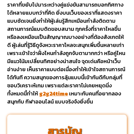
ราคาที่ขยับไปมาระหว่างคู่แข่งขันสามารถบอกทิศทาง
ได้หลายแบบกว่าที่คิด ยิ่งบนเว็บของเราที่แสดงราคา
แบบชัดเจนยิ่งทำให้ผู้เล่นรู้สึกเหมือนกำลังติดตาม
สถานการณ์แบบติดขอบสนาม ทุกครั้งที่ราคาไหลขึ้น
หรือลงเหมือนเป็นสัญญาณบางอย่างที่ต้องสังเกตให้
ดี ผู้เล่นที่รู้วิธีดูจังหวะราคาไหลจะสนุกเพิ่มขึ้นหลายเท่า
เพราะเข้าใจว่าฝั่งไหนกำลังถูกจับตามากกว่า หรือคู่ไหน
มีแนวโน้มเปลี่ยนทิศอย่างน่าสนใจ จุดเด่นคือหน้าเว็บ
อ่านง่าย เห็นราคาแบบต่อเนื่องทำให้เข้าใจสถานการณ์
ได้ทันที ความสนุกของการลุ้นแบบนี้เข้ากันดีกับกลุ่มที่
ชอบวิเคราะห์เกม เพราะแต่ละราคาไม่เคยหยุดนิ่ง
ทั้งหมดนี้ทำให้
g2g24time
เหมาะกับคนที่อยากลอง
สนุกกับ กีฬาออนไลน์ แบบจริงจังยิ่งขึ้น