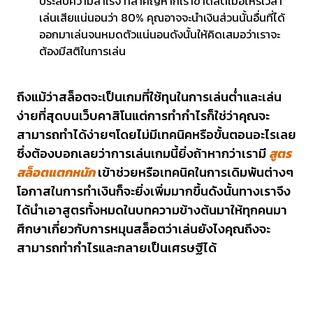
ประสบความสำเร็จ ที่สำคัญหากเราขาดสติเมื่อไหร่เวลา
เล่นเสียแน่นอนว่า 80% คุณอาจจะนำเงินส่วนนั้นอื่นที่ได้
ออกมาเล่นจนหมดตัวแน่นอนดังนั้นให้คิดเสมอว่าเราจะ
ต้องมีสติในการเล่น
ถึงแม้ว่าสล็อตจะเป็นเกมที่ใช้ทุนในการเล่นต่ำและเล่น
ง่ายที่สุดบนเว็บคาสิโนแต่การทำกำไรก็ใช่ว่าคุณจะ
สามารถทำได้ง่ายๆโดยไม่มีเทคนิคหรือขั้นตอนอะไรเลย
ซึ่งต้องบอกเลยว่าการเล่นเกมนี้ยิ่งถ้าหากว่าเรามี
สูตร
สล็อตแตกหนัก
เข้าช่วยหรือเทคนิคในการเดิมพันต่างๆ
โอกาสในการทำเงินก็จะยิ่งเพิ่มมากขึ้นดังนั้นทางเราจึง
ได้นำเอาสูตรทั้งหมดในบทความข้างต้นมาให้ทุกคนมา
ศึกษาเกี่ยวกับการหมุนสล็อตว่าเล่นยังไงคุณถึงจะ
สามารถทำกำไรและกลายเป็นเศรษฐีได้