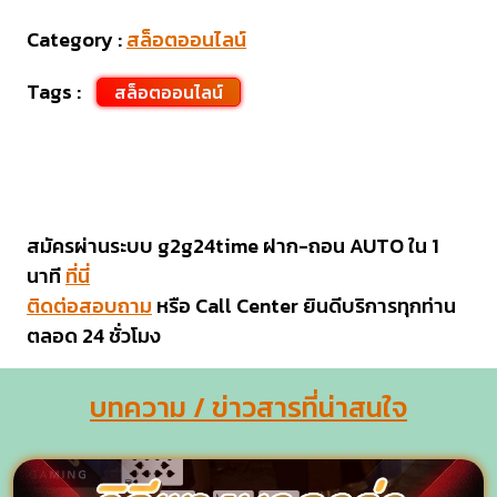
Category :
สล็อตออนไลน์
Tags :
สล็อตออนไลน์
สมัครผ่านระบบ g2g24time ฝาก-ถอน AUTO ใน 1
นาที
ที่นี่
ติดต่อสอบถาม
หรือ Call Center ยินดีบริการทุกท่าน
ตลอด 24 ชั่วโมง
บทความ / ข่าวสารที่น่าสนใจ