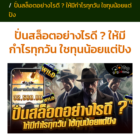
ปั่นสล็อตอย่างไรดี ? ให้มีกำไรทุกวัน ใชทุนน้อยแต่
ปัง
ปั่นสล็อตอย่างไรดี ? ให้มี
กำไรทุกวัน ใชทุนน้อยแต่ปัง