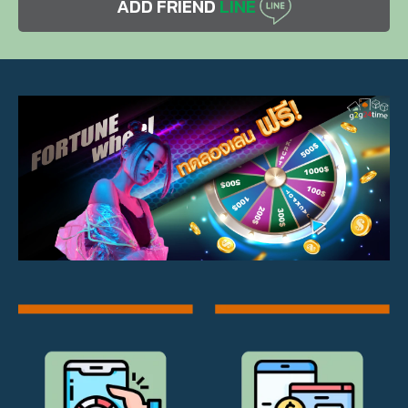
ADD FRIEND
LINE
g2g24time
คา
สิโน
หวย
สล็อต
กีฬา
ทาง
เข้า
สมัคร