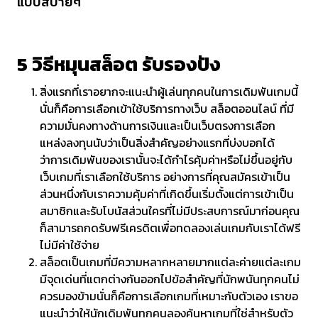
แบบสบายๆ
5 วิธีหมุนสล็อต รับรองปัง
สิ่งแรกที่เราอยากจะแนะนำผู้เล่นทุกคนในการเดิมพันเกมนี้
นั่นก็คือการเลือกเข้าใช้บริการทางเว็บ สล็อตออนไลน์ ที่มี
ความมั่นคงทางด้านการเงินและเป็นเว็บตรงการเลือก
แหล่งลงทุนนับว่าเป็นสิ่งสำคัญอย่างแรกที่บ่งบอกได้
ว่าการเดิมพันของเรานั้นจะได้กำไรคุ้มค่าหรือไม่ขึ้นอยู่กับ
เว็บเกมที่เราเลือกใช้บริการ อย่างการที่คุณสมัครเข้าเป็น
ส่วนหนึ่งกับเราความคุ้มค่าที่เกิดขึ้นเริ่มตั้งแต่การเข้าเป็น
สมาชิกและรับโบนัสส่วนใครที่ไม่มีประสบการณ์มาก่อนคุณ
ก็สามารถกดรับฟรีเครดิตเพื่อทดลองเล่นเกมกับเราได้ฟรี
ไม่มีค่าใช้จ่าย
สล็อตเป็นเกมที่มีความหลากหลายมากแต่ละค่ายแต่ละเกม
มีจุดเด่นที่แตกต่างกันออกไปข้อสำคัญที่นักพนันทุกคนไม่
ควรมองข้ามนั่นก็คือการเลือกเกมที่เหมาะกับตัวเอง เราขอ
แนะนำว่าให้นักเดิมพันทุกคนลองค้นหาเกมที่ใช่สำหรับตัว