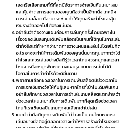
เองหรือเลือกเกมที่ดีที่สุดมีอัตราการจ่ายเงินคืนเหมาะสม
และคุ้มค่าต่อการลงทุนของคุณถือว่าเป็นอีกหนึ่ง เทคนิค
การเล่นสล็อต ที่สามารถช่วยทำให้คุณสร้างกำไรและลุ้น
เงินรางวัลออกไปได้จริงแน่นอน
อย่าลืมว่าต้องวางแผนก่อนการเล่นทุกครั้งโดยเฉพาะใน
เรื่องของเงินลงทุนเดิมพันสล็อตเป็นเกมที่ใช้ทุนในการเล่น
ต่ำก็จริงแต่ถ้าหากว่าขาดการวางแผนและเล่นไปโดยไม่คิด
อะไร อาจจะทำให้การเดิมพันของคุณนั้นขาดทุนมากกว่าได้
กำไรและควรเล่นอย่างมีสติรู้ว่าเวลาไหนควรหยุดและเวลา
ไหนควรที่จะหยุดพักหากวางแผนรูปแบบการเล่นได้ดี
โอกาสในการทำกำไรก็จะดีขึ้นตาม
พยายามเลือกช่วงเวลาในการเดิมพันสล็อตมีช่วงเวลาใน
การแจกเงินรางวัลให้กับผู้เล่นหากใครที่เข้าไปเดิมพันเกม
อย่าลืมศึกษาช่วงเวลาในการเข้าเล่นเกมสล็อตแตกง่าย ว่า
ช่วงเวลาไหนเหมาะกับการเดิมพันมากที่สุดหรือช่วงเวลา
ไหนที่เราเซียนสปินเกมทุกคนเลือกเข้าไปเล่น
แนะนำว่ามีสติทุกการเดิมพันไม่ว่าจะเป็นเกมไหนหากเรา
เล่นอย่างมีสติอยู่ตลอดเวลาจะทำให้การสร้างกำไรของเรา