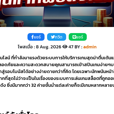
แชร์
ทวีต
แชร์
โพสเมื่อ : 8 Aug. 2026
47
BY :
admin
ลน์ ที่กำลังมาแรงด้วยระบบการให้บริการเกมสุดน่าตื่นเต้น
มปลอดภัยและความสะดวกสบายคุณสามารถเข้าสปินเกมง่ายๆบน
าสู่รอบโบนัสได้อย่างง่ายดายกว่าที่คิด โดยเฉพาะนักพนันหน้า
กที่สุดไม่ว่าจะเป็นในเรื่องของระบบการเล่นเกมสล็อตที่ถูกออ
ัง ซึ่งมีมากกว่า 32 ค่ายชั้นนำแต่ละค่ายก็จะมีเกมหลากหลายป