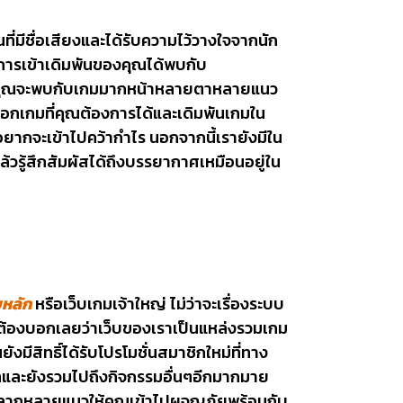
ี่มีชื่อเสียงและได้รับความไว้วางใจจากนัก
กการเข้าเดิมพันของคุณได้พบกับ
ะวันคุณจะพบกับเกมมากหน้าหลายตาหลายแนว
ลือกเกมที่คุณต้องการได้และเดิมพันเกมใน
ยากจะเข้าไปคว้ากำไร นอกจากนี้เรายังมีใน
วรู้สึกสัมผัสได้ถึงบรรยากาศเหมือนอยู่ใน
บหลัก
หรือเว็บเกมเจ้าใหญ่ ไม่ว่าจะเรื่องระบบ
ต้องบอกเลยว่าเว็บของเราเป็นแหล่งรวมเกม
งมีสิทธิ์ได้รับโปรโมชั่นสมาชิกใหม่ที่ทาง
าทและยังรวมไปถึงกิจกรรมอื่นๆอีกมากมาย
บหลากหลายแนวให้คุณเข้าไปผจญภัยพร้อมกับ