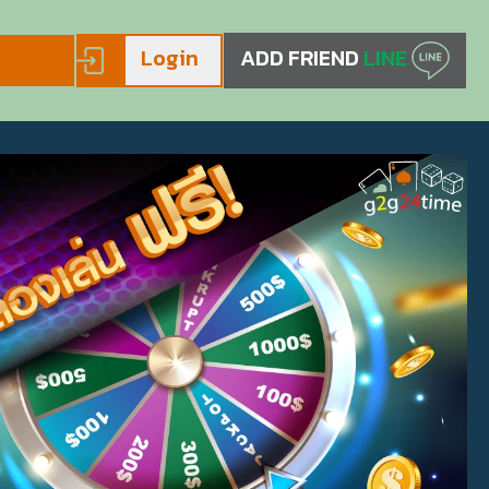
Login
ADD FRIEND
LINE