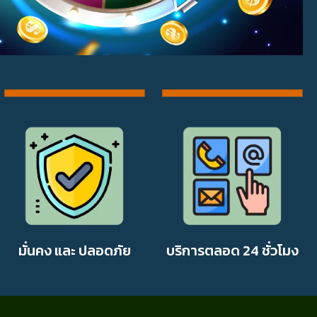
มั่นคง และ ปลอดภัย
บริการตลอด 24 ชั่วโมง