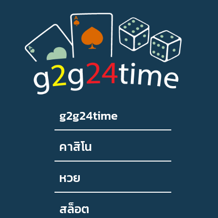
g2g24time
คาสิโน
หวย
สล็อต