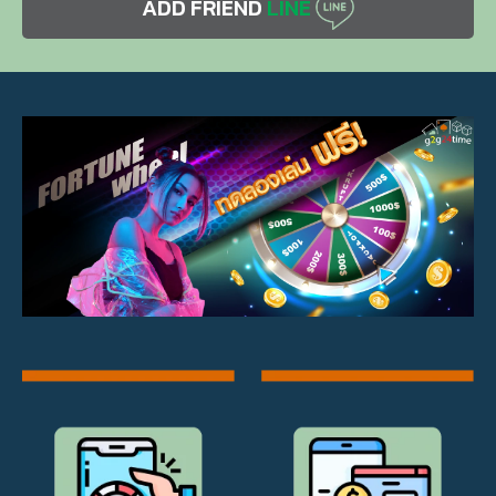
ADD FRIEND
LINE
g2g24time
คา
สิโน
หวย
สล็อต
กีฬา
ทาง