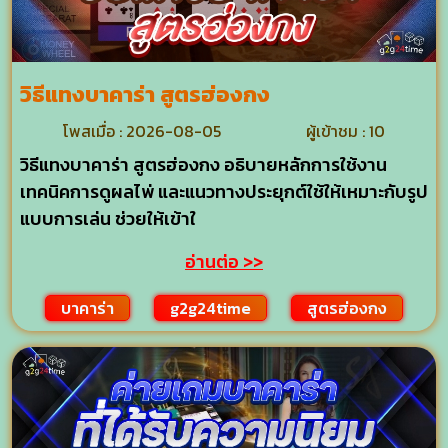
วิธีแทงบาคาร่า สูตรฮ่องกง
โพสเมื่อ : 2026-08-05
ผู้เข้าชม : 10
วิธีแทงบาคาร่า สูตรฮ่องกง อธิบายหลักการใช้งาน
เทคนิคการดูผลไพ่ และแนวทางประยุกต์ใช้ให้เหมาะกับรูป
แบบการเล่น ช่วยให้เข้าใ
อ่านต่อ >>
บาคาร่า
g2g24time
สูตรฮ่องกง