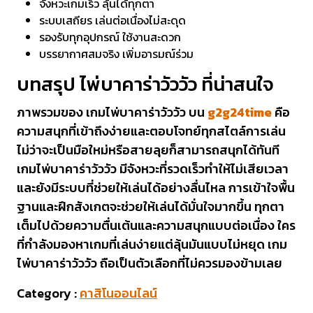
จังหวะเกมเร็ว ลุ้นได้ทุกตา
ระบบเสถียร เล่นต่อเนื่องไม่สะดุด
รองรับทุกอุปกรณ์ ใช้งานสะดวก
บรรยากาศสมจริง เพิ่มอารมณ์ร่วม
บทสรุป ไพ่บาคาร่าวัววัว ที่น่าสนใจ
ภาพรวมของ เกมไพ่บาคาร่าวัววัว บน
g2g24time
คือ
ความสนุกที่เข้าถึงง่ายและตอบโจทย์ทุกสไตล์การเล่น
ไม่ว่าจะเป็นมือใหม่หรือสายลุยก็สามารถสนุกได้ทันที
เกมไพ่บาคาร่าวัววัว มีจังหวะที่รวดเร็วทำให้ไม่เสียเวลา
และยังมีระบบที่ช่วยให้เล่นได้อย่างลื่นไหล การเข้าใจพื้น
ฐานและฝึกสังเกตจะช่วยให้เล่นได้มั่นใจมากขึ้น ทุกตา
เต็มไปด้วยความตื่นเต้นและความสนุกแบบต่อเนื่อง ใคร
ที่กำลังมองหาเกมที่เล่นง่ายแต่ลุ้นมันแบบไม่หยุด เกม
ไพ่บาคาร่าวัววัว ถือเป็นตัวเลือกที่ไม่ควรมองข้ามเลย
Category :
คาสิโนออนไลน์