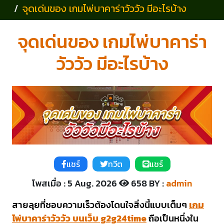
จุดเด่นของ เกมไพ่บาคาร่าวัววัว มีอะไรบ้าง
จุดเด่นของ เกมไพ่บาคาร่า
วัววัว มีอะไรบ้าง
แชร์
ทวีต
แชร์
โพสเมื่อ : 5 Aug. 2026
658
BY :
admin
สายลุยที่ชอบความเร็วต้องโดนใจสิ่งนี้แบบเต็มๆ
เกม
ไพ่บาคาร่าวัววัว บนเว็บ g2g24time
ถือเป็นหนึ่งใน