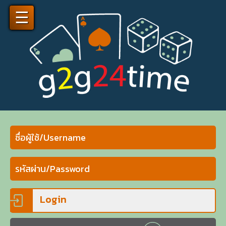
☰
Login