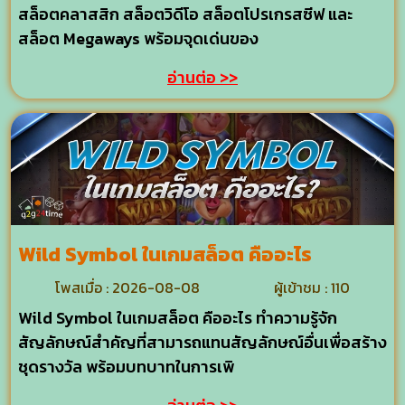
สล็อตคลาสสิก สล็อตวิดีโอ สล็อตโปรเกรสซีฟ และ
สล็อต Megaways พร้อมจุดเด่นของ
อ่านต่อ >>
Wild Symbol ในเกมสล็อต คืออะไร
โพสเมื่อ : 2026-08-08
ผู้เข้าชม : 110
Wild Symbol ในเกมสล็อต คืออะไร ทำความรู้จัก
สัญลักษณ์สำคัญที่สามารถแทนสัญลักษณ์อื่นเพื่อสร้าง
ชุดรางวัล พร้อมบทบาทในการเพิ