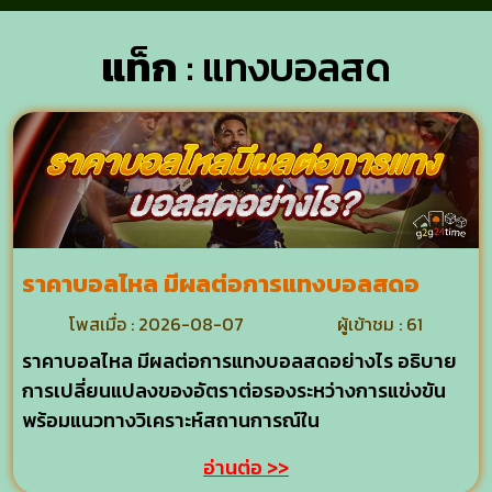
แท็ก
: แทงบอลสด
ราคาบอลไหล มีผลต่อการแทงบอลสดอ
โพสเมื่อ : 2026-08-07
ผู้เข้าชม : 61
ราคาบอลไหล มีผลต่อการแทงบอลสดอย่างไร อธิบาย
การเปลี่ยนแปลงของอัตราต่อรองระหว่างการแข่งขัน
พร้อมแนวทางวิเคราะห์สถานการณ์ใน
อ่านต่อ >>