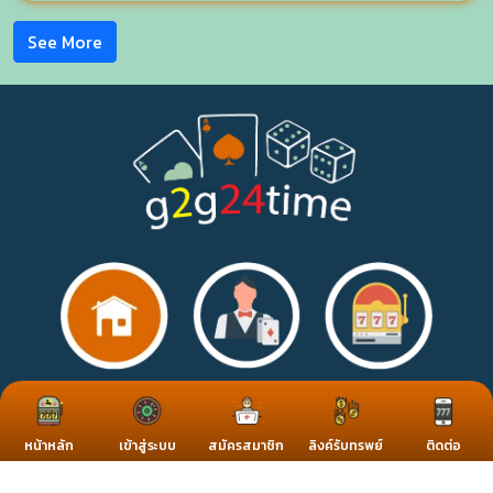
See More
หน้าหลัก
เข้าสู่ระบบ
สมัครสมาชิก
ลิงค์รับทรพย์
ติดต่อ