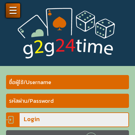
☰
g2g24time
คา
สิโน
หวย
สล็อต
Login
กีฬา