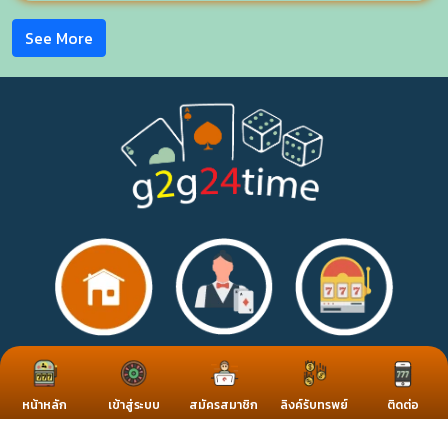
See More
หน้าหลัก
เข้าสู่ระบบ
สมัครสมาชิก
ลิงค์รับทรพย์
ติดต่อ