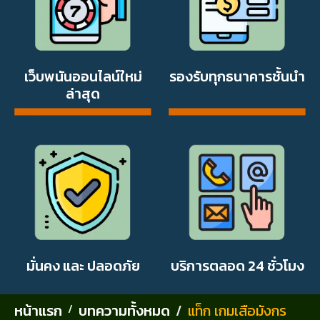
เว็บพนันออนไลน์ใหม่
รองรับทุกธนาคารชั้นนำ
ล่าสุด
มั่นคง และ ปลอดภัย
บริการตลอด 24 ชั่วโมง
หน้าแรก
บทความทั้งหมด
แท็ก เกมเสือมังกร