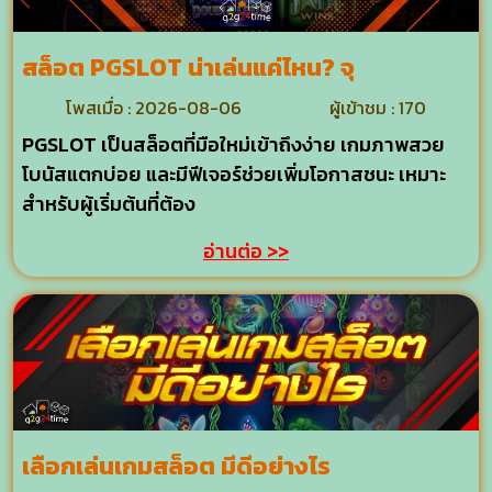
สล็อต PGSLOT น่าเล่นแค่ไหน? จุ
โพสเมื่อ : 2026-08-06
ผู้เข้าชม : 170
PGSLOT เป็นสล็อตที่มือใหม่เข้าถึงง่าย เกมภาพสวย
โบนัสแตกบ่อย และมีฟีเจอร์ช่วยเพิ่มโอกาสชนะ เหมาะ
สำหรับผู้เริ่มต้นที่ต้อง
อ่านต่อ >>
เลือกเล่นเกมสล็อต มีดีอย่างไร