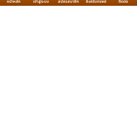
หน้าหลัก
เข้าสู่ระบบ
สมัครสมาชิก
ลิงค์รับทรพย์
ติดต่อ
โพสเมื่อ : 2026-08-06
ผู้เข้าชม : 301
เกมสล็อต แต่ละประเภทต่างกันอย่างไร เปรียบเทียบ
สล็อตคลาสสิก สล็อตวิดีโอ สล็อตโปรเกรสซีฟ และ
สล็อต Megaways พร้อมจุดเด่นของ
อ่านต่อ >>
See More