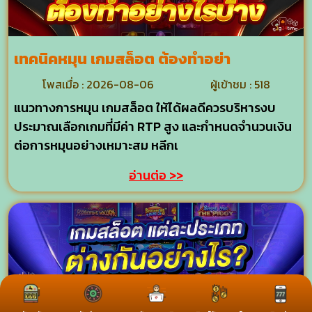
เทคนิคหมุน เกมสล็อต ต้องทำอย่า
โพสเมื่อ : 2026-08-06
ผู้เข้าชม : 518
แนวทางการหมุน เกมสล็อต ให้ได้ผลดีควรบริหารงบ
ประมาณเลือกเกมที่มีค่า RTP สูง และกำหนดจำนวนเงิน
ต่อการหมุนอย่างเหมาะสม หลีกเ
อ่านต่อ >>
เกมสล็อต แต่ละประเภทต่างกันอย่