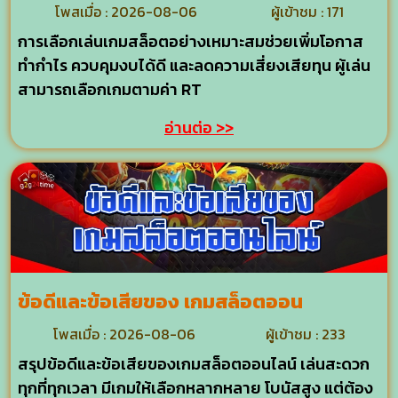
โพสเมื่อ : 2026-08-06
ผู้เข้าชม : 171
การเลือกเล่นเกมสล็อตอย่างเหมาะสมช่วยเพิ่มโอกาส
ทำกำไร ควบคุมงบได้ดี และลดความเสี่ยงเสียทุน ผู้เล่น
สามารถเลือกเกมตามค่า RT
อ่านต่อ >>
ข้อดีและข้อเสียของ เกมสล็อตออน
โพสเมื่อ : 2026-08-06
ผู้เข้าชม : 233
สรุปข้อดีและข้อเสียของเกมสล็อตออนไลน์ เล่นสะดวก
ทุกที่ทุกเวลา มีเกมให้เลือกหลากหลาย โบนัสสูง แต่ต้อง