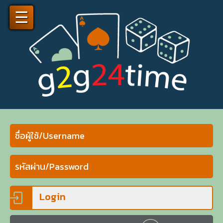
☰
Login