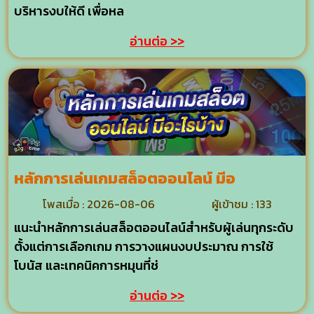
บริหารงบให้ดี เพื่อหล
อ่านต่อ >>
หลักการเล่นเกมสล็อตออนไลน์ มีอ
โพสเมื่อ : 2026-08-06
ผู้เข้าชม : 133
แนะนำหลักการเล่นสล็อตออนไลน์สำหรับผู้เล่นทุกระดับ
ตั้งแต่การเลือกเกม การวางแผนงบประมาณ การใช้
โบนัส และเทคนิคการหมุนที่ช่
อ่านต่อ >>