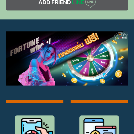
g2g24time
ADD FRIEND
LINE
คา
สิโน
หวย
สล็อต
กีฬา
ทาง
เข้า
สมัคร
ลิงค์
รับ
ทรัพย์