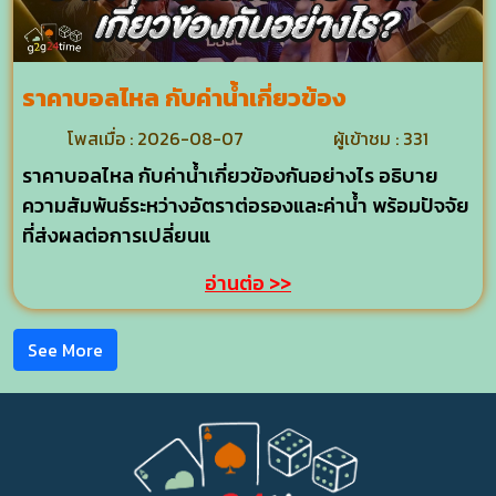
ราคาบอลไหล กับค่าน้ำเกี่ยวข้อง
โพสเมื่อ : 2026-08-07
ผู้เข้าชม : 331
ราคาบอลไหล กับค่าน้ำเกี่ยวข้องกันอย่างไร อธิบาย
ความสัมพันธ์ระหว่างอัตราต่อรองและค่าน้ำ พร้อมปัจจัย
ที่ส่งผลต่อการเปลี่ยนแ
อ่านต่อ >>
See More