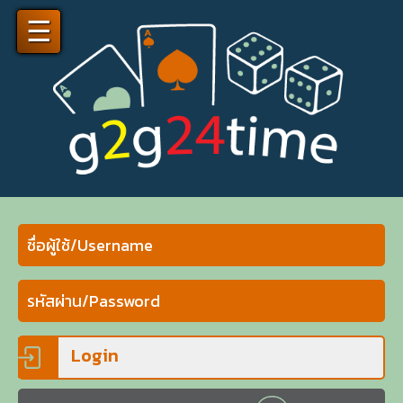
☰
g2g24time
คา
สิโน
Login
หวย