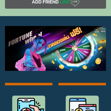
สล็อต
ADD FRIEND
LINE
กีฬา
ทาง
เข้า
สมัคร
ลิงค์
รับ
ทรัพย์
ติดต่อ
สมัคร
ผ่าน
ไลน์